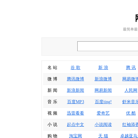
最简单最
名 站
谷 歌
新 浪
腾 讯
微 博
腾讯微博
新浪微博
网易微
新 闻
新浪新闻
网易新闻
人民网
音 乐
百度MP3
百度ting!
虾米音
视 频
迅雷看看
爱奇艺
优 酷
小 说
起点中文
小说阅读
红袖添
购 物
淘宝网
天 猫
卓越亚马