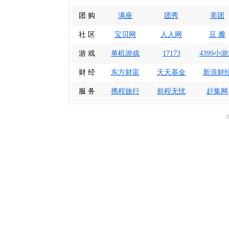
团 购
满座
团秀
美团
社 区
宝贝网
人人网
豆 瓣
游 戏
单机游戏
17173
4399小
财 经
东方财富
天天基金
新浪财
服 务
携程旅行
前程无忧
赶集网